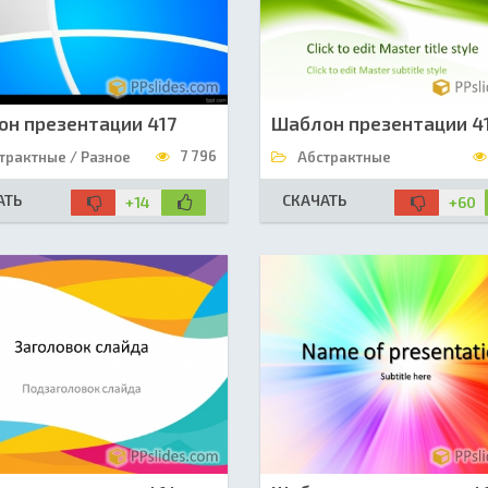
н презентации 417
Шаблон презентации 4
7 796
трактные / Разное
Абстрактные
АТЬ
СКАЧАТЬ
+14
+60