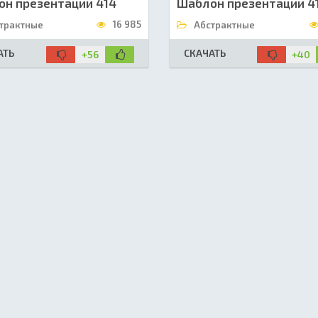
н презентации 414
Шаблон презентации 4
16 985
трактные
Абстрактные
АТЬ
СКАЧАТЬ
+56
+40