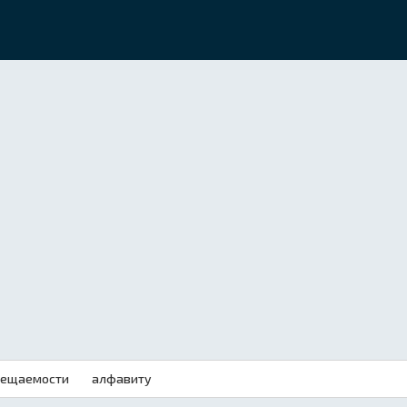
сещаемости
алфавиту