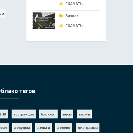
СКАЧАТЬ
ше
Бизнес
СКАЧАТЬ
Облако тегов
ДНК
абстракция
блокнот
весы
волны
врач
девушка
деньги
дерево
диаграмма