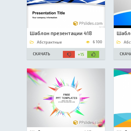
Шаблон презентации 418
Шабло
6 100
Абстрактные
Абс
СКАЧАТЬ
СКАЧ
+15