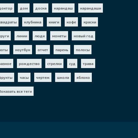
доктор
дом
доска
карандаш
карандаши
квадраты
клубника
книги
кофе
краски
круги
линии
люди
монеты
новый год
ноты
ноутбук
отчет
парень
полосы
разное
рождество
стрелки
суд
трава
фрукты
часы
чертеж
школа
яблоко
Показать все теги