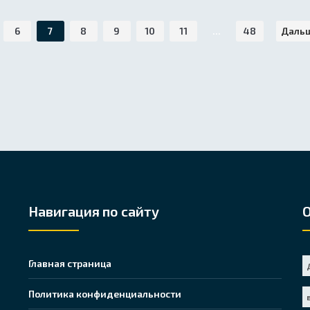
6
7
8
9
10
11
...
48
Даль
Навигация по сайту
Главная страница
Политика конфиденциальности