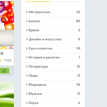
Абстрактные
63
Бизнес
89
Время
6
Дизайн и искусство
9
Еда и напитки
56
19
История и религия
7
7 133
Литература
10
Люди
13
Медицина
38
Музыка
15
Наука
4