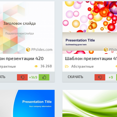
он презентации 420
Шаблон презентации 4
36 268
трактные
Абстрактные
АТЬ
СКАЧАТЬ
+149
+9