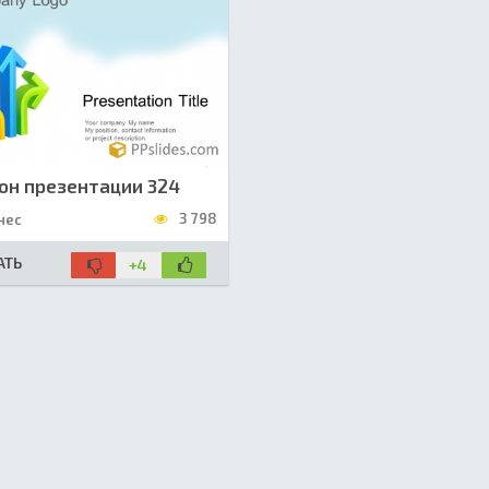
он презентации 324
3 798
нес
АТЬ
+4