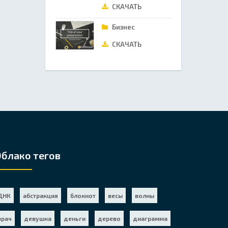
СКАЧАТЬ
Бизнес
СКАЧАТЬ
Облако тегов
ДНК
абстракция
блокнот
весы
волны
врач
девушка
деньги
дерево
диаграмма