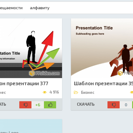
сещаемости
алфавиту
н презентации 377
Шаблон презентации 3
4 916
нес
Бизнес
АТЬ
СКАЧАТЬ
+6
0