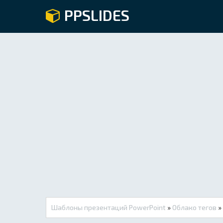
PPSLIDES
Шаблоны презентаций PowerPoint
»
Облако тегов
»