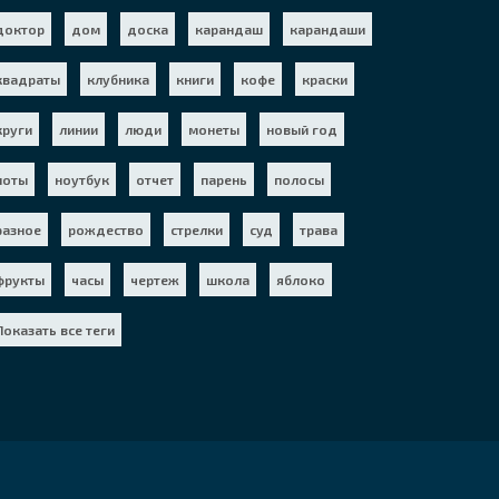
доктор
дом
доска
карандаш
карандаши
квадраты
клубника
книги
кофе
краски
круги
линии
люди
монеты
новый год
ноты
ноутбук
отчет
парень
полосы
разное
рождество
стрелки
суд
трава
фрукты
часы
чертеж
школа
яблоко
Показать все теги