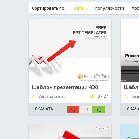
Сортировать по:
дате
популярности
по
Шаблон презентации 430
Шабло
8 427
Абстрактные
Биз
СКАЧАТЬ
СКАЧ
+1