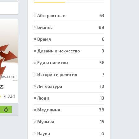
Абстрактные
63
Бизнес
89
Время
6
Дизайн и искусство
9
Еда и напитки
56
История и религия
7
Литература
10
55
4 324
Люди
13
Медицина
38
Музыка
15
Наука
4