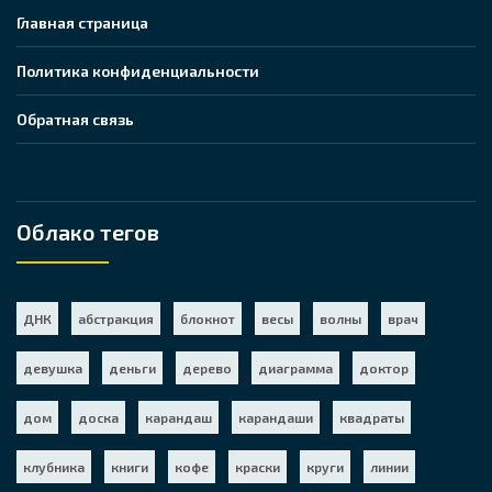
Главная страница
Политика конфиденциальности
Обратная связь
Облако тегов
ДНК
абстракция
блокнот
весы
волны
врач
девушка
деньги
дерево
диаграмма
доктор
дом
доска
карандаш
карандаши
квадраты
клубника
книги
кофе
краски
круги
линии