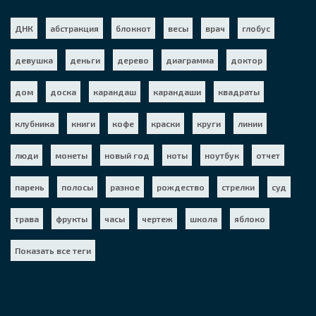
ДНК
абстракция
блокнот
весы
врач
глобус
девушка
деньги
дерево
диаграмма
доктор
дом
доска
карандаш
карандаши
квадраты
клубника
книги
кофе
краски
круги
линии
люди
монеты
новый год
ноты
ноутбук
отчет
парень
полосы
разное
рождество
стрелки
суд
трава
фрукты
часы
чертеж
школа
яблоко
Показать все теги