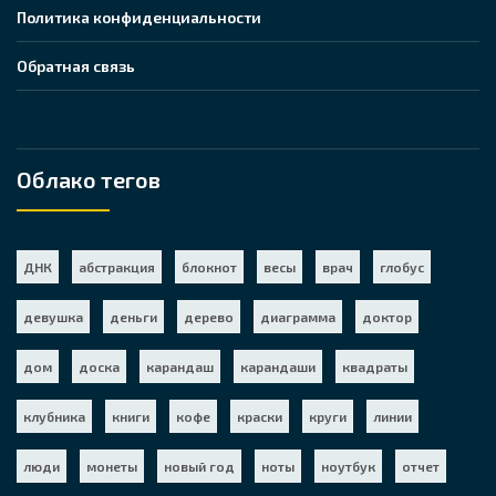
Политика конфиденциальности
Обратная связь
Облако тегов
ДНК
абстракция
блокнот
весы
врач
глобус
девушка
деньги
дерево
диаграмма
доктор
дом
доска
карандаш
карандаши
квадраты
клубника
книги
кофе
краски
круги
линии
люди
монеты
новый год
ноты
ноутбук
отчет