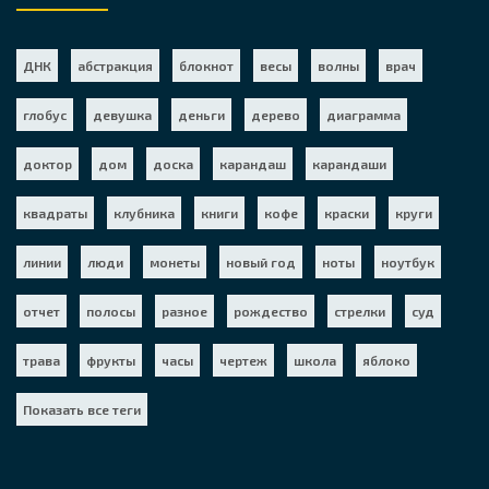
ДНК
абстракция
блокнот
весы
волны
врач
глобус
девушка
деньги
дерево
диаграмма
доктор
дом
доска
карандаш
карандаши
квадраты
клубника
книги
кофе
краски
круги
линии
люди
монеты
новый год
ноты
ноутбук
отчет
полосы
разное
рождество
стрелки
суд
трава
фрукты
часы
чертеж
школа
яблоко
Показать все теги