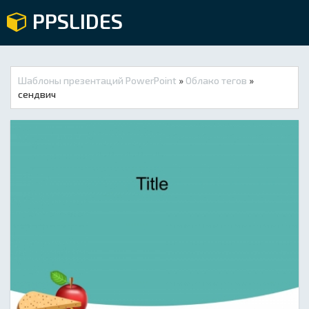
PPSLIDES
Шаблоны презентаций PowerPoint
»
Облако тегов
»
сендвич